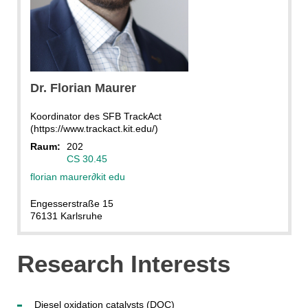
Florian Maurer
Dr.
Florian
Maurer
Koordinator des SFB TrackAct
(https://www.trackact.kit.edu/)
Raum:
202
CS 30.45
florian maurer
∂
kit edu
Engesserstraße 15
76131 Karlsruhe
Research Interests
Diesel oxidation catalysts (DOC)