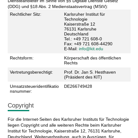
Diensteanbieter im Sinne von §5 Digitale Dienste Gesetz
(DDG) und §18 Abs. 2 Medienstaatsvertrag (MStV):
Rechtlicher Sitz:
Karlsruher Institut für
Technologie
Kaiserstraße 12
76131 Karlsruhe
Deutschland
Tel.: +49 721 608-0
Fax: +49 721 608-44290
E-Mail:
info@kit.edu
Rechtsform:
Körperschaft des öffentlichen
Rechts
Vertretungsberechtigt:
Prof. Dr. Jan S. Hesthaven
(Präsident des KIT)
Umsatzsteueridentifikatio
DE266749428
nsnummer:
Copyright
Für die Internet-Seiten des Karlsruher Instituts für Technologie
liegen Copyright und alle weiteren Rechte beim Karlsruher
Institut für Technologie, Kaiserstraße 12, 76131 Karlsruhe,
Deutschland. Weiterverbreitung, auch in Auszügen, für