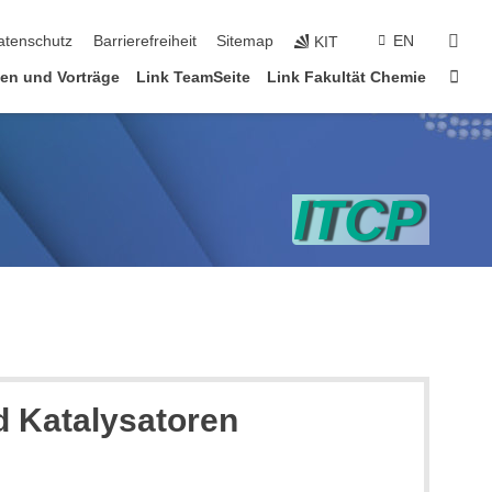
suc
atenschutz
Barrierefreiheit
Sitemap
EN
KIT
Star
en und Vorträge
Link TeamSeite
Link Fakultät Chemie
d Katalysatoren