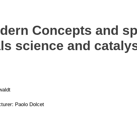
odern Concepts and s
ls science and catalys
waldt
cturer: Paolo Dolcet