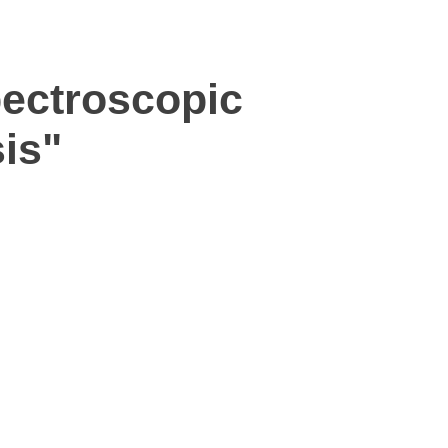
pectroscopic
is"