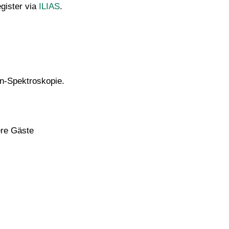
egister via
ILIAS
.
an-Spektroskopie.
ere Gäste