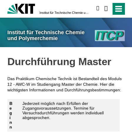
suchen
Institut für Technische Chemie und Polymerchemie
Institut für Technische Chemie
und Polymerchemie
Durchführung Master
Das Praktikum Chemische Technik ist Bestandteil des Moduls
12 - AWC-W im Studiengang Master der Chemie. Hier die
wichtigsten Informationen und Durchführungsbestimmungen:
B
Jederzeit möglich nach Erfüllen der
e
Zugangsvoraussetzungen. Termine für
g
Versuchsdurchführungen werden individuell
i
abgesprochen.
n
n