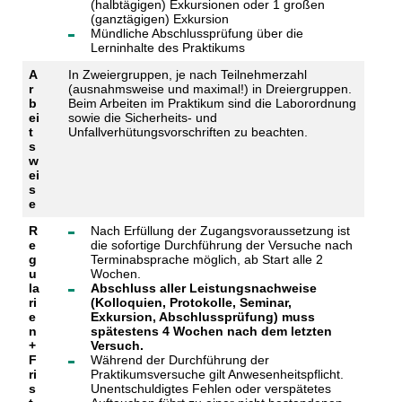
(halbtägigen) Exkursionen oder 1 großen
(ganztägigen) Exkursion
Mündliche Abschlussprüfung über die
Lerninhalte des Praktikums
A
In Zweiergruppen, je nach Teilnehmerzahl
r
(ausnahmsweise und maximal!) in Dreiergruppen.
b
Beim Arbeiten im Praktikum sind die Laborordnung
ei
sowie die Sicherheits- und
t
Unfallverhütungsvorschriften zu beachten.
s
w
ei
s
e
R
Nach Erfüllung der Zugangsvoraussetzung ist
e
die sofortige Durchführung der Versuche nach
g
Terminabsprache möglich, ab Start alle 2
u
Wochen.
la
Abschluss aller Leistungsnachweise
ri
(Kolloquien, Protokolle, Seminar,
e
Exkursion, Abschlussprüfung) muss
n
spätestens 4 Wochen nach dem letzten
+
Versuch.
F
Während der Durchführung der
ri
Praktikumsversuche gilt Anwesenheitspflicht.
s
Unentschuldigtes Fehlen oder verspätetes