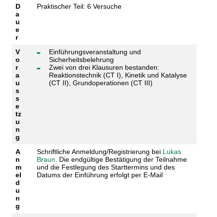
D
Praktischer Teil: 6 Versuche
a
u
e
r
V
Einführungsveranstaltung und
o
Sicherheitsbelehrung
r
Zwei von drei Klausuren bestanden:
a
Reaktionstechnik (CT I), Kinetik und Katalyse
u
(CT II), Grundoperationen (CT III)
s
s
e
tz
u
n
g
A
Schriftliche Anmeldung/Registrierung bei
Lukas
n
Braun
. Die endgültige Bestätigung der Teilnahme
m
und die Festlegung des Starttermins und des
el
Datums der Einführung erfolgt per E-Mail
d
u
n
g