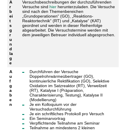
A
Versuchsbeschreibungen der durchzuführenden
r
Versuche sind
hier
herunterzuladen. Die Versuche
b
sind nach den Themenbereichen
ei
„Grundoperationen“ (GO), „Reaktions-
t
Reaktortechnik“ (RT) und „Katalyse“ (KAT)
s
geordnet und werden in dieser Reihenfolge
g
abgearbeitet. Die Versuchstermine werden mit
r
dem jeweiligen Betreuer individuell abgesprochen.
u
n
d
la
g
e
A
Durchführen der Versuche
u
Doppelrohrwärmeübertrager (GO),
f
kontinuierliche Rektifikation (GO), Selektive
g
Oxidation im Satzreaktor (RT), Verweilzeit
a
(RT), Katalyse I (Präparation,
b
Charakterisierung, Testung), Katalyse II
e
(Modellierung)
n
Je ein Kolloquium vor der
Versuchsdurchführung
Je ein schriftliches Protokoll pro Versuch
Ein Seminarvortrag
Verpflichtende Teilnahme am Seminar
Teilnahme an mindestens 2 kleinen