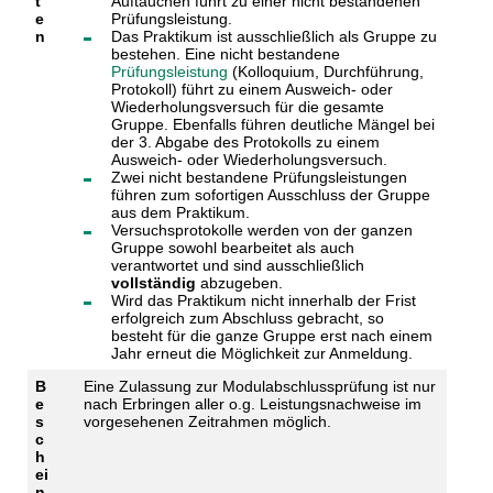
t
Auftauchen führt zu einer nicht bestandenen
e
Prüfungsleistung.
n
Das Praktikum ist ausschließlich als Gruppe zu
bestehen. Eine nicht bestandene
Prüfungsleistung
(Kolloquium, Durchführung,
Protokoll) führt zu einem Ausweich- oder
Wiederholungsversuch für die gesamte
Gruppe. Ebenfalls führen deutliche Mängel bei
der 3. Abgabe des Protokolls zu einem
Ausweich- oder Wiederholungsversuch.
Zwei nicht bestandene Prüfungsleistungen
führen zum sofortigen Ausschluss der Gruppe
aus dem Praktikum.
Versuchsprotokolle werden von der ganzen
Gruppe sowohl bearbeitet als auch
verantwortet und sind ausschließlich
vollständig
abzugeben.
Wird das Praktikum nicht innerhalb der Frist
erfolgreich zum Abschluss gebracht, so
besteht für die ganze Gruppe erst nach einem
Jahr erneut die Möglichkeit zur Anmeldung.
B
Eine Zulassung zur Modulabschlussprüfung ist nur
e
nach Erbringen aller o.g. Leistungsnachweise im
s
vorgesehenen Zeitrahmen möglich.
c
h
ei
n