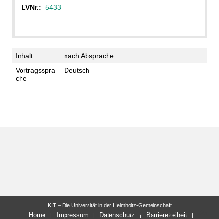
LVNr.:
5433
Inhalt
nach Absprache
Vortragsspra
Deutsch
che
KIT – Die Universität in der Helmholtz-Gemeinschaft
letzte Änderung: 07.10.2025
Home
Impressum
Datenschutz
Barrierefreiheit