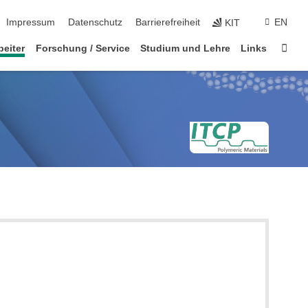
ion überspringen
Impressum
Datenschutz
Barrierefreiheit
EN
KIT
Star
beiter
Forschung / Service
Studium und Lehre
Links