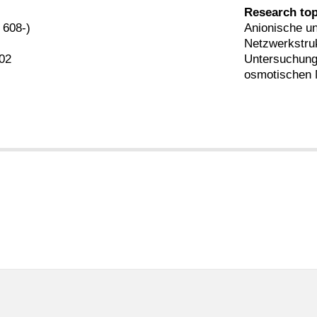
Research top
 608-)
Anionische un
Netzwerkstruk
02
Untersuchung 
osmotischen 